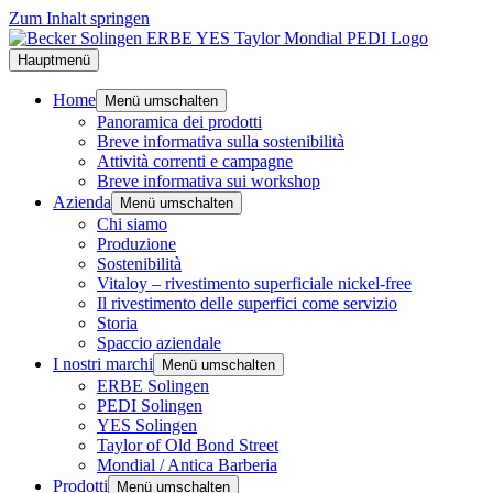
Zum Inhalt springen
Hauptmenü
Home
Menü umschalten
Panoramica dei prodotti
Breve informativa sulla sostenibilità
Attività correnti e campagne
Breve informativa sui workshop
Azienda
Menü umschalten
Chi siamo
Produzione
Sostenibilità
Vitaloy – rivestimento superficiale nickel-free
Il rivestimento delle superfici come servizio
Storia
Spaccio aziendale
I nostri marchi
Menü umschalten
ERBE Solingen
PEDI Solingen
YES Solingen
Taylor of Old Bond Street
Mondial / Antica Barberia
Prodotti
Menü umschalten