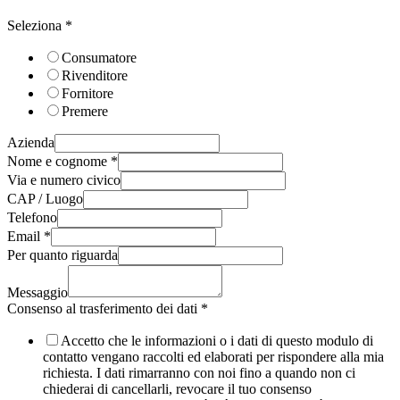
Seleziona
*
Consumatore
Rivenditore
Fornitore
Premere
Azienda
Nome e cognome
*
Via e numero civico
CAP / Luogo
Telefono
Email
*
Per quanto riguarda
Messaggio
Consenso al trasferimento dei dati
*
Accetto che le informazioni o i dati di questo modulo di
contatto vengano raccolti ed elaborati per rispondere alla mia
richiesta. I dati rimarranno con noi fino a quando non ci
chiederai di cancellarli, revocare il tuo consenso