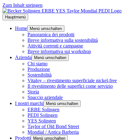
Zum Inhalt springen
Hauptmenü
Home
Menü umschalten
Panoramica dei prodotti
Breve informativa sulla sostenibilità
Attività correnti e campagne
Breve informativa sui workshop
Azienda
Menü umschalten
Chi siamo
Produzione
Sostenibilità
Vitaloy – rivestimento superficiale nickel-free
Il rivestimento delle superfici come servizio
Storia
Spaccio aziendale
I nostri marchi
Menü umschalten
ERBE Solingen
PEDI Solingen
YES Solingen
Taylor of Old Bond Street
Mondial / Antica Barberia
Prodotti
Menü umschalten