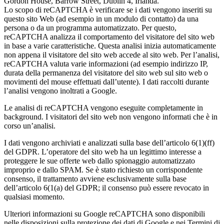
Gordon House, Barrow Street, Dublin 4, Irlanda.
Lo scopo di reCAPTCHA è verificare se i dati vengono inseriti su
questo sito Web (ad esempio in un modulo di contatto) da una
persona o da un programma automatizzato. Per questo,
reCAPTCHA analizza il comportamento del visitatore del sito web
in base a varie caratteristiche. Questa analisi inizia automaticamente
non appena il visitatore del sito web accede al sito web. Per l’analisi,
reCAPTCHA valuta varie informazioni (ad esempio indirizzo IP,
durata della permanenza del visitatore del sito web sul sito web o
movimenti del mouse effettuati dall’utente). I dati raccolti durante
l’analisi vengono inoltrati a Google.
Le analisi di reCAPTCHA vengono eseguite completamente in
background. I visitatori del sito web non vengono informati che è in
corso un’analisi.
I dati vengono archiviati e analizzati sulla base dell’articolo 6(1)(ff)
del GDPR. L’operatore del sito web ha un legittimo interesse a
proteggere le sue offerte web dallo spionaggio automatizzato
improprio e dallo SPAM. Se è stato richiesto un corrispondente
consenso, il trattamento avviene esclusivamente sulla base
dell’articolo 6(1(a) del GDPR; il consenso può essere revocato in
qualsiasi momento.
Ulteriori informazioni su Google reCAPTCHA sono disponibili
nelle disposizioni sulla protezione dei dati di Google e nei Termini di