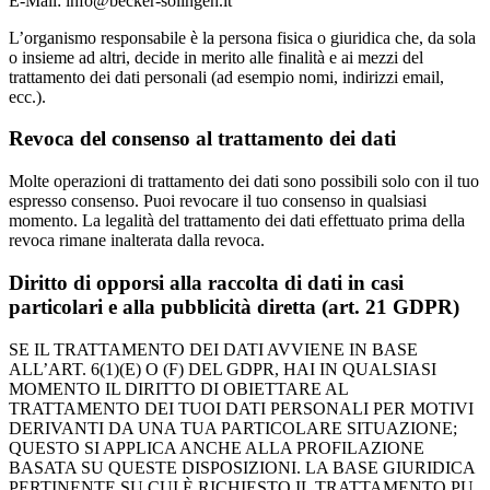
E-Mail: info@becker-solingen.it
L’organismo responsabile è la persona fisica o giuridica che, da sola
o insieme ad altri, decide in merito alle finalità e ai mezzi del
trattamento dei dati personali (ad esempio nomi, indirizzi email,
ecc.).
Revoca del consenso al trattamento dei dati
Molte operazioni di trattamento dei dati sono possibili solo con il tuo
espresso consenso. Puoi revocare il tuo consenso in qualsiasi
momento. La legalità del trattamento dei dati effettuato prima della
revoca rimane inalterata dalla revoca.
Diritto di opporsi alla raccolta di dati in casi
particolari e alla pubblicità diretta (art. 21 GDPR)
SE IL TRATTAMENTO DEI DATI AVVIENE IN BASE
ALL’ART. 6(1)(E) O (F) DEL GDPR, HAI IN QUALSIASI
MOMENTO IL DIRITTO DI OBIETTARE AL
TRATTAMENTO DEI TUOI DATI PERSONALI PER MOTIVI
DERIVANTI DA UNA TUA PARTICOLARE SITUAZIONE;
QUESTO SI APPLICA ANCHE ALLA PROFILAZIONE
BASATA SU QUESTE DISPOSIZIONI. LA BASE GIURIDICA
PERTINENTE SU CUI È RICHIESTO IL TRATTAMENTO PU