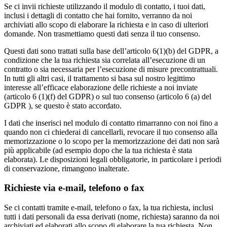
Se ci invii richieste utilizzando il modulo di contatto, i tuoi dati,
inclusi i dettagli di contatto che hai fornito, verranno da noi
archiviati allo scopo di elaborare la richiesta e in caso di ulteriori
domande. Non trasmettiamo questi dati senza il tuo consenso.
Questi dati sono trattati sulla base dell’articolo 6(1)(b) del GDPR, a
condizione che la tua richiesta sia correlata all’esecuzione di un
contratto o sia necessaria per l’esecuzione di misure precontrattuali.
In tutti gli altri casi, il trattamento si basa sul nostro legittimo
interesse all’efficace elaborazione delle richieste a noi inviate
(articolo 6 (1)(f) del GDPR) o sul tuo consenso (articolo 6 (a) del
GDPR ), se questo è stato accordato.
I dati che inserisci nel modulo di contatto rimarranno con noi fino a
quando non ci chiederai di cancellarli, revocare il tuo consenso alla
memorizzazione o lo scopo per la memorizzazione dei dati non sarà
più applicabile (ad esempio dopo che la tua richiesta è stata
elaborata). Le disposizioni legali obbligatorie, in particolare i periodi
di conservazione, rimangono inalterate.
Richieste via e-mail, telefono o fax
Se ci contatti tramite e-mail, telefono o fax, la tua richiesta, inclusi
tutti i dati personali da essa derivati (nome, richiesta) saranno da noi
archiviati ed elaborati allo scopo di elaborare la tua richiesta. Non