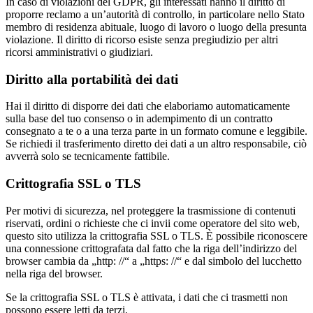
In caso di violazioni del GDPR, gli interessati hanno il diritto di
proporre reclamo a un’autorità di controllo, in particolare nello Stato
membro di residenza abituale, luogo di lavoro o luogo della presunta
violazione. Il diritto di ricorso esiste senza pregiudizio per altri
ricorsi amministrativi o giudiziari.
Diritto alla portabilità dei dati
Hai il diritto di disporre dei dati che elaboriamo automaticamente
sulla base del tuo consenso o in adempimento di un contratto
consegnato a te o a una terza parte in un formato comune e leggibile.
Se richiedi il trasferimento diretto dei dati a un altro responsabile, ciò
avverrà solo se tecnicamente fattibile.
Crittografia SSL o TLS
Per motivi di sicurezza, nel proteggere la trasmissione di contenuti
riservati, ordini o richieste che ci invii come operatore del sito web,
questo sito utilizza la crittografia SSL o TLS. È possibile riconoscere
una connessione crittografata dal fatto che la riga dell’indirizzo del
browser cambia da „http: //“ a „https: //“ e dal simbolo del lucchetto
nella riga del browser.
Se la crittografia SSL o TLS è attivata, i dati che ci trasmetti non
possono essere letti da terzi.