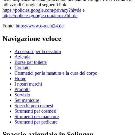
utilizzo di Google ai seguenti link:
https://policies.google.com/privacy?hl=de
e
https://policies.google.com/terms?hl=de
.
Fonte:
https://www.e-recht24.de
Navigazione veloce
Accessori per la rasatura
Azienda
Borse per toilette
Contatti
Cosmetici per la rasatura e la cura del corpo
Home
I nostri marchi
Prodotti
Servizio
Set manicure
Specchi per cosmesi
Strumenti per cosmesi
Strumenti per manicure
Strumenti per pedicure
Spaccio aziendale in Solingen