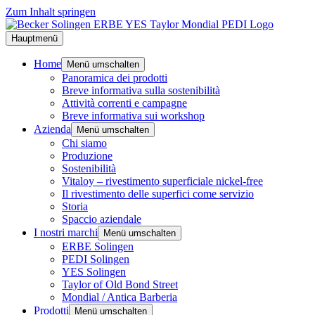
Zum Inhalt springen
Hauptmenü
Home
Menü umschalten
Panoramica dei prodotti
Breve informativa sulla sostenibilità
Attività correnti e campagne
Breve informativa sui workshop
Azienda
Menü umschalten
Chi siamo
Produzione
Sostenibilità
Vitaloy – rivestimento superficiale nickel-free
Il rivestimento delle superfici come servizio
Storia
Spaccio aziendale
I nostri marchi
Menü umschalten
ERBE Solingen
PEDI Solingen
YES Solingen
Taylor of Old Bond Street
Mondial / Antica Barberia
Prodotti
Menü umschalten