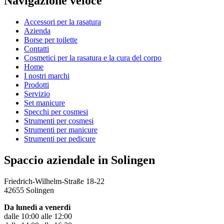
Navigazione veloce
Accessori per la rasatura
Azienda
Borse per toilette
Contatti
Cosmetici per la rasatura e la cura del corpo
Home
I nostri marchi
Prodotti
Servizio
Set manicure
Specchi per cosmesi
Strumenti per cosmesi
Strumenti per manicure
Strumenti per pedicure
Spaccio aziendale in Solingen
Friedrich-Wilhelm-Straße 18-22
42655 Solingen
Da lunedì a venerdì
dalle 10:00 alle 12:00