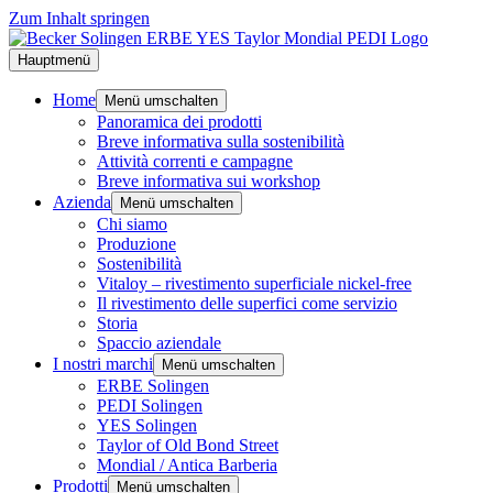
Zum Inhalt springen
Hauptmenü
Home
Menü umschalten
Panoramica dei prodotti
Breve informativa sulla sostenibilità
Attività correnti e campagne
Breve informativa sui workshop
Azienda
Menü umschalten
Chi siamo
Produzione
Sostenibilità
Vitaloy – rivestimento superficiale nickel-free
Il rivestimento delle superfici come servizio
Storia
Spaccio aziendale
I nostri marchi
Menü umschalten
ERBE Solingen
PEDI Solingen
YES Solingen
Taylor of Old Bond Street
Mondial / Antica Barberia
Prodotti
Menü umschalten