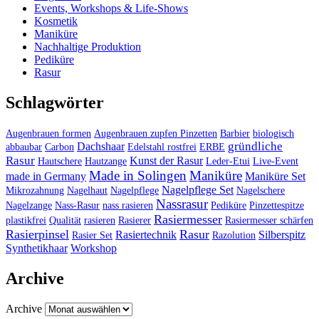
Events, Workshops & Life-Shows
Kosmetik
Maniküre
Nachhaltige Produktion
Pediküre
Rasur
Schlagwörter
Augenbrauen formen
Augenbrauen zupfen Pinzetten
Barbier
biologisch
gründliche
Dachshaar
abbaubar
Carbon
Edelstahl rostfrei
ERBE
Rasur
Kunst der Rasur
Hautschere
Hautzange
Leder-Etui
Live-Event
Made in Solingen
Maniküre
made in Germany
Maniküre Set
Nagelpflege Set
Mikrozahnung
Nagelhaut
Nagelpflege
Nagelschere
Nassrasur
Nagelzange
Nass-Rasur
nass rasieren
Pediküre
Pinzettespitze
Rasiermesser
plastikfrei
Qualität
rasieren
Rasierer
Rasiermesser schärfen
Rasierpinsel
Rasur
Rasiertechnik
Silberspitz
Rasier Set
Razolution
Synthetikhaar
Workshop
Archive
Archive