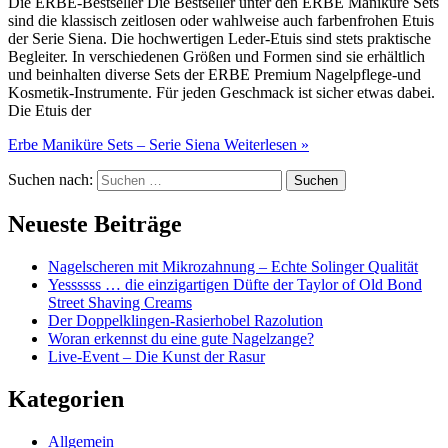
Die ERBE-Bestseller Die Bestseller unter den ERBE Maniküre Sets
sind die klassisch zeitlosen oder wahlweise auch farbenfrohen Etuis
der Serie Siena. Die hochwertigen Leder-Etuis sind stets praktische
Begleiter. In verschiedenen Größen und Formen sind sie erhältlich
und beinhalten diverse Sets der ERBE Premium Nagelpflege-und
Kosmetik-Instrumente. Für jeden Geschmack ist sicher etwas dabei.
Die Etuis der
Erbe Maniküre Sets – Serie Siena
Weiterlesen »
Suchen nach:
Neueste Beiträge
Nagelscheren mit Mikrozahnung – Echte Solinger Qualität
Yessssss … die einzigartigen Düfte der Taylor of Old Bond
Street Shaving Creams
Der Doppelklingen-Rasierhobel Razolution
Woran erkennst du eine gute Nagelzange?
Live-Event – Die Kunst der Rasur
Kategorien
Allgemein