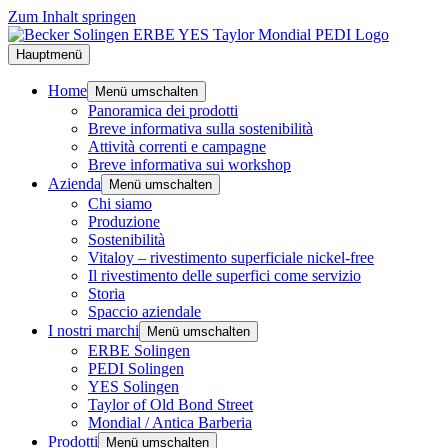
Zum Inhalt springen
Hauptmenü
Home
Menü umschalten
Panoramica dei prodotti
Breve informativa sulla sostenibilità
Attività correnti e campagne
Breve informativa sui workshop
Azienda
Menü umschalten
Chi siamo
Produzione
Sostenibilità
Vitaloy – rivestimento superficiale nickel-free
Il rivestimento delle superfici come servizio
Storia
Spaccio aziendale
I nostri marchi
Menü umschalten
ERBE Solingen
PEDI Solingen
YES Solingen
Taylor of Old Bond Street
Mondial / Antica Barberia
Prodotti
Menü umschalten