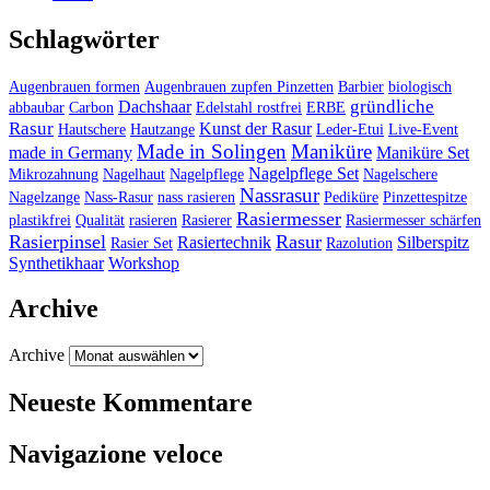
Schlagwörter
Augenbrauen formen
Augenbrauen zupfen Pinzetten
Barbier
biologisch
gründliche
Dachshaar
abbaubar
Carbon
Edelstahl rostfrei
ERBE
Rasur
Kunst der Rasur
Hautschere
Hautzange
Leder-Etui
Live-Event
Made in Solingen
Maniküre
made in Germany
Maniküre Set
Nagelpflege Set
Mikrozahnung
Nagelhaut
Nagelpflege
Nagelschere
Nassrasur
Nagelzange
Nass-Rasur
nass rasieren
Pediküre
Pinzettespitze
Rasiermesser
plastikfrei
Qualität
rasieren
Rasierer
Rasiermesser schärfen
Rasierpinsel
Rasur
Rasiertechnik
Silberspitz
Rasier Set
Razolution
Synthetikhaar
Workshop
Archive
Archive
Neueste Kommentare
Navigazione veloce