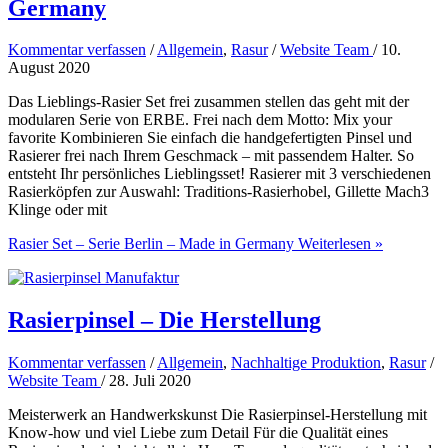
Germany
Kommentar verfassen
/
Allgemein
,
Rasur
/
Website Team
/
10.
August 2020
Das Lieblings-Rasier Set frei zusammen stellen das geht mit der
modularen Serie von ERBE. Frei nach dem Motto: Mix your
favorite Kombinieren Sie einfach die handgefertigten Pinsel und
Rasierer frei nach Ihrem Geschmack – mit passendem Halter. So
entsteht Ihr persönliches Lieblingsset! Rasierer mit 3 verschiedenen
Rasierköpfen zur Auswahl: Traditions-Rasierhobel, Gillette Mach3
Klinge oder mit
Rasier Set – Serie Berlin – Made in Germany
Weiterlesen »
Rasierpinsel – Die Herstellung
Kommentar verfassen
/
Allgemein
,
Nachhaltige Produktion
,
Rasur
/
Website Team
/
28. Juli 2020
Meisterwerk an Handwerkskunst Die Rasierpinsel-Herstellung mit
Know-how und viel Liebe zum Detail Für die Qualität eines