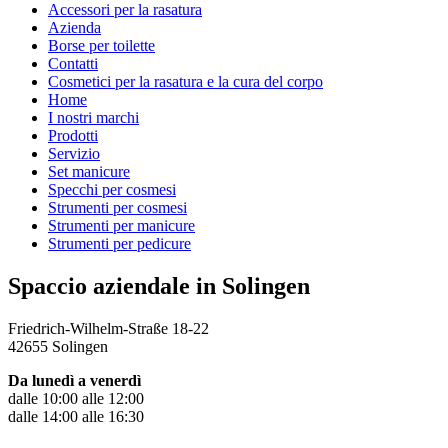
Accessori per la rasatura
Azienda
Borse per toilette
Contatti
Cosmetici per la rasatura e la cura del corpo
Home
I nostri marchi
Prodotti
Servizio
Set manicure
Specchi per cosmesi
Strumenti per cosmesi
Strumenti per manicure
Strumenti per pedicure
Spaccio aziendale in Solingen
Friedrich-Wilhelm-Straße 18-22
42655 Solingen
Da lunedì a venerdì
dalle 10:00 alle 12:00
dalle 14:00 alle 16:30