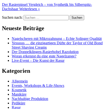
Der Rasierpinsel Vergleich – von Synthetik bis Silberspitz-
Dachshaar
Weiterlesen »
Suchen nach:
Neueste Beiträge
Nagelscheren mit Mikrozahnung – Echte Solinger Qualität
Yessssss … die einzigartigen Düfte der Taylor of Old Bond
Street Shaving Creams
Der Doppelklingen-Rasierhobel Razolution
Woran erkennst du eine gute Nagelzange?
Live-Event – Die Kunst der Rasur
Kategorien
Allgemein
Events, Workshops & Life-Shows
Kosmetik
Maniküre
Nachhaltige Produktion
Pediküre
Rasur