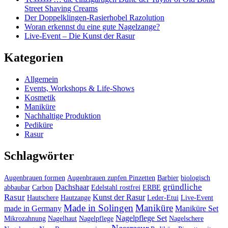
Street Shaving Creams
Der Doppelklingen-Rasierhobel Razolution
Woran erkennst du eine gute Nagelzange?
Live-Event – Die Kunst der Rasur
Kategorien
Allgemein
Events, Workshops & Life-Shows
Kosmetik
Maniküre
Nachhaltige Produktion
Pediküre
Rasur
Schlagwörter
Augenbrauen formen
Augenbrauen zupfen Pinzetten
Barbier
biologisch
gründliche
Dachshaar
abbaubar
Carbon
Edelstahl rostfrei
ERBE
Rasur
Kunst der Rasur
Hautschere
Hautzange
Leder-Etui
Live-Event
Made in Solingen
Maniküre
made in Germany
Maniküre Set
Nagelpflege Set
Mikrozahnung
Nagelhaut
Nagelpflege
Nagelschere