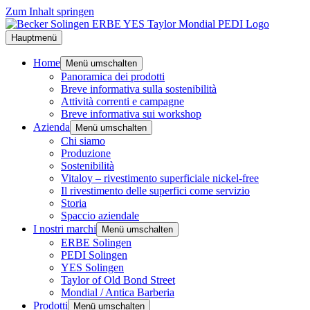
Zum Inhalt springen
Hauptmenü
Home
Menü umschalten
Panoramica dei prodotti
Breve informativa sulla sostenibilità
Attività correnti e campagne
Breve informativa sui workshop
Azienda
Menü umschalten
Chi siamo
Produzione
Sostenibilità
Vitaloy – rivestimento superficiale nickel-free
Il rivestimento delle superfici come servizio
Storia
Spaccio aziendale
I nostri marchi
Menü umschalten
ERBE Solingen
PEDI Solingen
YES Solingen
Taylor of Old Bond Street
Mondial / Antica Barberia
Prodotti
Menü umschalten