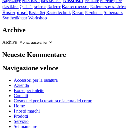
Nassrasur
Nagelzange
Nass-Rasur
nass rasieren
Pediküre
Pinzettespitze
Rasiermesser
plastikfrei
Qualität
rasieren
Rasierer
Rasiermesser schärfen
Rasierpinsel
Rasur
Rasiertechnik
Silberspitz
Rasier Set
Razolution
Synthetikhaar
Workshop
Archive
Archive
Neueste Kommentare
Navigazione veloce
Accessori per la rasatura
Azienda
Borse per toilette
Contatti
Cosmetici per la rasatura e la cura del corpo
Home
I nostri marchi
Prodotti
Servizio
Set manicure