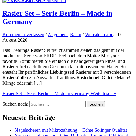
Rasier Set – Serie Berlin – Made in
Germany
Kommentar verfassen
/
Allgemein
,
Rasur
/
Website Team
/
10.
August 2020
Das Lieblings-Rasier Set frei zusammen stellen das geht mit der
modularen Serie von ERBE. Frei nach dem Motto: Mix your
favorite Kombinieren Sie einfach die handgefertigten Pinsel und
Rasierer frei nach Ihrem Geschmack – mit passendem Halter. So
entsteht Ihr persönliches Lieblingsset! Rasierer mit 3 verschiedenen
Rasierköpfen zur Auswahl: Traditions-Rasierhobel, Gillette Mach3
Klinge oder mit […]
Rasier Set – Serie Berlin – Made in Germany
Weiterlesen »
Suchen nach:
Neueste Beiträge
Nagelscheren mit Mikrozahnung – Echte Solinger Qualität
Yessssss … die einzigartigen Düfte der Taylor of Old Bond