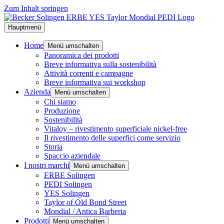
Zum Inhalt springen
Hauptmenü
Home
Menü umschalten
Panoramica dei prodotti
Breve informativa sulla sostenibilità
Attività correnti e campagne
Breve informativa sui workshop
Azienda
Menü umschalten
Chi siamo
Produzione
Sostenibilità
Vitaloy – rivestimento superficiale nickel-free
Il rivestimento delle superfici come servizio
Storia
Spaccio aziendale
I nostri marchi
Menü umschalten
ERBE Solingen
PEDI Solingen
YES Solingen
Taylor of Old Bond Street
Mondial / Antica Barberia
Prodotti
Menü umschalten