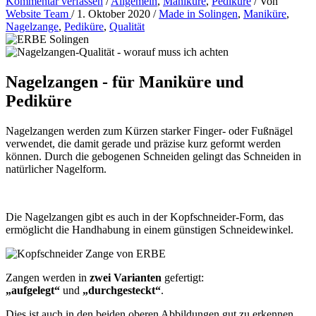
Kommentar verfassen
/
Allgemein
,
Maniküre
,
Pediküre
/ Von
Website Team
/
1. Oktober 2020
/
Made in Solingen
,
Maniküre
,
Nagelzange
,
Pediküre
,
Qualität
Nagelzangen - für Maniküre und
Pediküre
Nagelzangen werden zum Kürzen starker Finger- oder Fußnägel
verwendet, die damit gerade und präzise kurz geformt werden
können. Durch die gebogenen Schneiden gelingt das Schneiden in
natürlicher Nagelform.
Die Nagelzangen gibt es auch in der Kopfschneider-Form, das
ermöglicht die Handhabung in einem günstigen Schneidewinkel.
Zangen werden in
zwei Varianten
gefertigt:
„aufgelegt“
und
„durchgesteckt“
.
Dies ist auch in den beiden oberen Abbildungen gut zu erkennen.