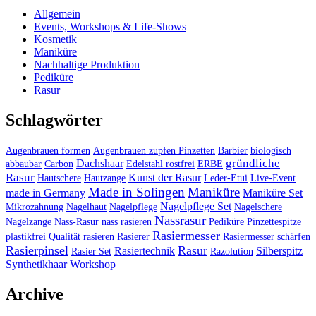
Allgemein
Events, Workshops & Life-Shows
Kosmetik
Maniküre
Nachhaltige Produktion
Pediküre
Rasur
Schlagwörter
Augenbrauen formen
Augenbrauen zupfen Pinzetten
Barbier
biologisch
gründliche
Dachshaar
abbaubar
Carbon
Edelstahl rostfrei
ERBE
Rasur
Kunst der Rasur
Hautschere
Hautzange
Leder-Etui
Live-Event
Made in Solingen
Maniküre
made in Germany
Maniküre Set
Nagelpflege Set
Mikrozahnung
Nagelhaut
Nagelpflege
Nagelschere
Nassrasur
Nagelzange
Nass-Rasur
nass rasieren
Pediküre
Pinzettespitze
Rasiermesser
plastikfrei
Qualität
rasieren
Rasierer
Rasiermesser schärfen
Rasierpinsel
Rasur
Rasiertechnik
Silberspitz
Rasier Set
Razolution
Synthetikhaar
Workshop
Archive